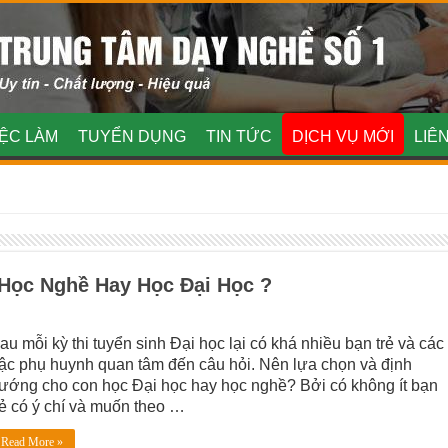
IỆC LÀM
TUYỂN DỤNG
TIN TỨC
DỊCH VỤ MỚI
LIÊ
Học Nghề Hay Học Đại Học ?
au mỗi kỳ thi tuyển sinh Đại học lại có khá nhiều bạn trẻ và các
ậc phụ huynh quan tâm đến câu hỏi. Nên lựa chọn và định
ướng cho con học Đại học hay học nghề? Bởi có không ít bạn
rẻ có ý chí và muốn theo …
Read More »