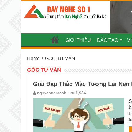
GIỚI THIỆU
ĐÀO TẠO
V
Home
/
GÓC TƯ VẤN
GÓC TƯ VẤN
Giải Đáp Thắc Mắc Tương Lai Nên 
nguyennamanh
1,984
S
b
h
t