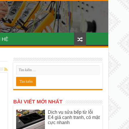
N HỆ
BÀI VIẾT MỚI NHẤT
Dịch vụ sửa bếp từ lỗi
E4 giá cạnh tranh, có mặt
cực nhanh