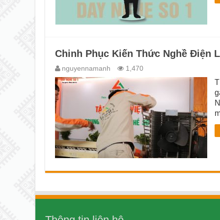
Chinh Phục Kiến Thức Nghề Điện 
nguyennamanh
1,470
T
g
N
m
Thông tin liên hệ