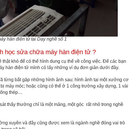
́y hàn điện tử tại Dạy nghề số 1
̀nh học sửa chữa máy hàn điện tử ?
ật khó để có thể hình dung cụ thể về công việc. Để các bạn
́y hàn điện tử mình có lấy những ví dụ đơn giản dưới đây.
đã từng bắt gặp những hình ảnh sau: hình ảnh tại một xưởng cơ
 bị máy móc; hoặc cũng có thể ở 1 công trường xây dựng, 1 vài
g ống thép…
át thấy thường chỉ là một mảng, một góc rất nhỏ trong nghề
hường xuyên và đây cũng được xem là ngành nghề đóng vai trò