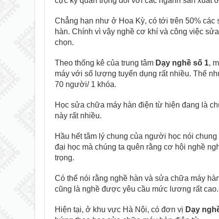
cực kỳ quan trọng đối với các ngành sản xuất ở
Chẳng hạn như ở Hoa Kỳ, có tới trên 50% các
hàn. Chính vì vậy nghề cơ khí và công việc sửa
chọn.
Theo thống kê của trung tâm
Dạy nghề số 1
, m
máy với số lượng tuyển dụng rất nhiều. Thế n
70 người/ 1 khóa.
Học sửa chữa máy hàn điện từ hiện đang là 
này rất nhiều.
Hầu hết tâm lý chung của người học nói chun
đại học mà chúng ta quên rằng cơ hội nghề nghi
trọng.
Có thể nói rằng nghề hàn và sửa chữa máy hàn
cũng là nghề được yêu cầu mức lương rất cao.
Hiện tại, ở khu vực Hà Nội, có đơn vị
Dạy nghề