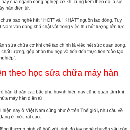
 nay của ngành công nghiệp cơ khí cũng kèm theo đó là sự
máy hàn điện tử.
ử chưa bao nghề hết “ HOT” và “ KHÁT” nguồn lao động. Tuy
̣t Nam vẫn đang khá chật vật trong việc thu hút lượng lớn lực
ành sửa chữa cơ khí chế tạo chính là việc hết sức quan trọng,
chất lượng, góp phần thu hẹp và tiến đến thực tiễn “đào tạo
ghiệp”.
ên theo học sửa chữa máy hàn
trẻ băn khoăn các bậc phụ huynh hiện nay cũng quan tâm khi
̃a máy hàn điện tử.
iện nay ở Việt Nam cũng như ở trên Thế giới, nhu cầu về
đang ở mức rất cao.
động thương binh xã hội) với trình độ tay nghề chuyên sâu còn