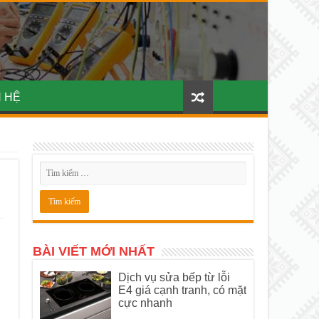
N HỆ
BÀI VIẾT MỚI NHẤT
Dịch vụ sửa bếp từ lỗi
E4 giá cạnh tranh, có mặt
cực nhanh