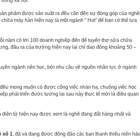
 trong xã hội.
 sản phẩm được sản xuất ra đều cần đến sự đóng góp của nghề
 chữa máy hàn hiện nay là một ngành “ Hot” để bạn có thể lựa
ỗi năm có tới 100 doanh nghiệp đến để tuyển thợ sửa chữa
hưng, đầu ra của trường hiện nay lại chỉ dao động khoảng 50 –
chuyên ngành nên học, bởi nhu cầu về nguồn nhân lực ở ngành
g đều mong muốn có được công việc nhàn hạ, chuộng việc học
ệp phát triển được tương lai sau này thực tế mới là điều quan
 điện tử hiện nay được xem là nghề đang đắt hàng nhất và
 số 1
, đã và đang được đông đảo các bạn thanh thiếu niên hà