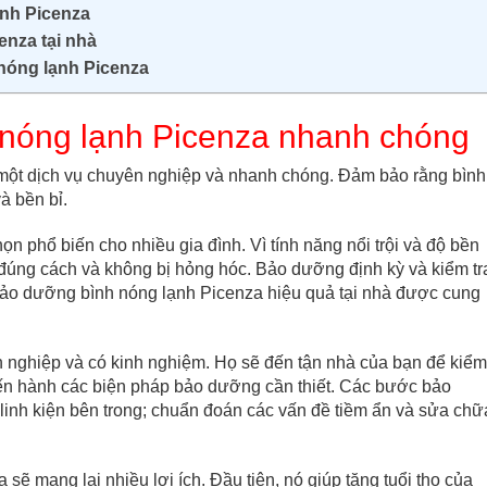
ạnh Picenza
enza tại nhà
nóng lạnh Picenza
 nóng lạnh Picenza nhanh chóng
một dịch vụ chuyên nghiệp và nhanh chóng. Đảm bảo rằng bình
à bền bỉ.
n phổ biến cho nhiều gia đình. Vì tính năng nổi trội và độ bền
đúng cách và không bị hỏng hóc. Bảo dưỡng định kỳ và kiểm tr
vụ bảo dưỡng bình nóng lạnh Picenza hiệu quả tại nhà được cung
 nghiệp và có kinh nghiệm. Họ sẽ đến tận nhà của bạn để kiểm
tiến hành các biện pháp bảo dưỡng cần thiết. Các bước bảo
linh kiện bên trong; chuẩn đoán các vấn đề tiềm ẩn và sửa chữ
ẽ mang lại nhiều lợi ích. Đầu tiên, nó giúp tăng tuổi thọ của