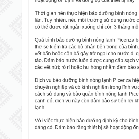
hoạt động ổn định và đồng bộ của thiết bị này.
Thời gian nên thực hiện bảo dưỡng bình nóng
lần. Tuy nhiên, nếu môi trường sử dụng nước 
có thể được rút ngắn xuống chỉ còn 3 tháng một
Quá trình bảo dưỡng bình nóng lạnh Picenza bao
thợ sẽ kiểm tra các bộ phận bên trong của bìn
vết bẩn hoặc cặn bã gây trở ngại cho nước đi 
tảo. Đảm bảo nước luôn được cung cấp sạch và
các vết nứt; rò rỉ hoặc hư hỏng nhằm đảm bảo 
Dịch vụ bảo dưỡng bình nóng lạnh Picenza hiệ
chuyên nghiệp và có kinh nghiệm trong lĩnh vự
cách sử dụng và bảo quản bình nóng lạnh Picenza
cạnh đó, dịch vụ này còn đảm bảo sự tiện lợi k
lạnh.
Với việc thực hiện bảo dưỡng định kỳ cho bìn
đáng có. Đảm bảo rằng thiết bị sẽ hoạt động ổn 