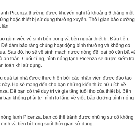
 lạnh Picenza thường được khuyến nghị là khoảng 6 tháng một
cứng hoặc thiết bị sử dụng thường xuyên. Thời gian bảo dưỡng
 lần.
 gồm việc vệ sinh bên trong và bên ngoài thiết bị. Đầu tiên,
h. Để đảm bảo rằng chúng hoạt động bình thường và không có
qua. Sau đó, họ sẽ vệ sinh mạch nước nóng để loại bỏ cặn bã v
 an toàn. Cuối cùng, bình nóng lạnh Picenza sẽ được kiểm tra
an toàn khi sử dụng.
u quả tại nhà được thực hiện bởi các nhân viên được đào tạo
c này. Họ sẽ mang đến cho bạn những kiến thức hữu ích về
. Để bạn có thể duy trì và gia tăng tuổi thọ của thiết bị. Bên
hi bạn không phải tự mình lo lắng về việc bảo dưỡng bình nóng
h nóng lạnh Picenza, bạn có thể tránh được những sự cố không
định và bền bỉ trong suốt thời gian sử dụng.