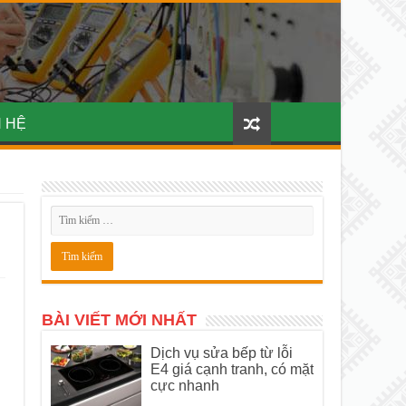
N HỆ
BÀI VIẾT MỚI NHẤT
Dịch vụ sửa bếp từ lỗi
E4 giá cạnh tranh, có mặt
cực nhanh