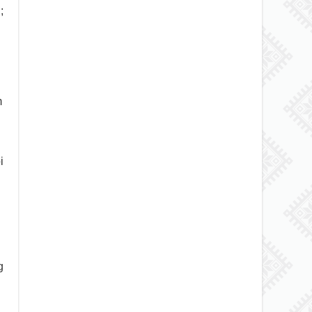
;
m
i
g