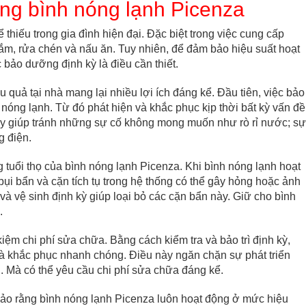
ỡng bình nóng lạnh Picenza
 thiếu trong gia đình hiện đại. Đặc biệt trong việc cung cấp
m, rửa chén và nấu ăn. Tuy nhiên, để đảm bảo hiệu suất hoạt
c bảo dưỡng định kỳ là điều cần thiết.
quả tại nhà mang lại nhiều lợi ích đáng kể. Đầu tiên, việc bảo
 nóng lạnh. Từ đó phát hiện và khắc phục kịp thời bất kỳ vấn đề
ày giúp tránh những sự cố không mong muốn như rò rỉ nước; sự
g điện.
 tuổi thọ của bình nóng lạnh Picenza. Khi bình nóng lạnh hoạt
i bẩn và cặn tích tụ trong hệ thống có thể gây hỏng hoặc ảnh
à vệ sinh định kỳ giúp loại bỏ các cặn bẩn này. Giữ cho bình
.
iệm chi phí sửa chữa. Bằng cách kiểm tra và bảo trì định kỳ,
à khắc phục nhanh chóng. Điều này ngăn chặn sự phát triển
 Mà có thể yêu cầu chi phí sửa chữa đáng kể.
ảo rằng bình nóng lạnh Picenza luôn hoạt động ở mức hiệu